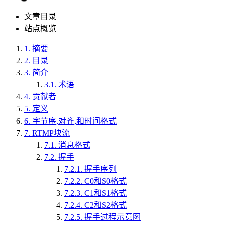
文章目录
站点概览
1.
摘要
2.
目录
3.
简介
3.1.
术语
4.
贡献者
5.
定义
6.
字节序,对齐,和时间格式
7.
RTMP块流
7.1.
消息格式
7.2.
握手
7.2.1.
握手序列
7.2.2.
C0和S0格式
7.2.3.
C1和S1格式
7.2.4.
C2和S2格式
7.2.5.
握手过程示意图