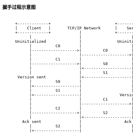
握手过程示意图
+-------------+                           +------
|    Client   |       TCP/IP Network      |    Se
+-------------+            |              +------
      |                    |                     
Uninitialized              |               Uninit
      |          C0        |                     
      |------------------->|         C0          
      |                    |-------------------->
      |          C1        |                     
      |------------------->|         S0          
      |                    |<--------------------
      |                    |         S1          
 Version sent              |<--------------------
      |          S0        |                     
      |<-------------------|                     
      |          S1        |                     
      |<-------------------|                Versi
      |                    |         C1          
      |                    |-------------------->
      |          C2        |                     
      |------------------->|         S2          
      |                    |<--------------------
   Ack sent                |                  Ack
      |          S2        |                     
      |<-------------------|                     