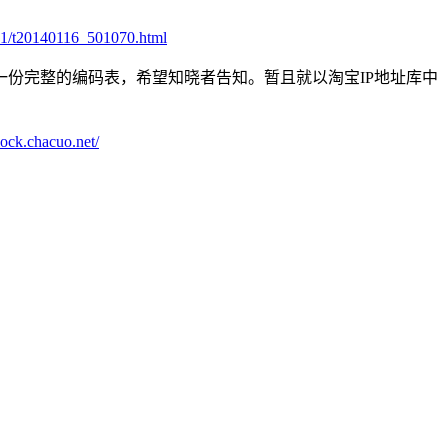
401/t20140116_501070.html
份完整的编码表，希望知晓者告知。暂且就以淘宝IP地址库中
block.chacuo.net/