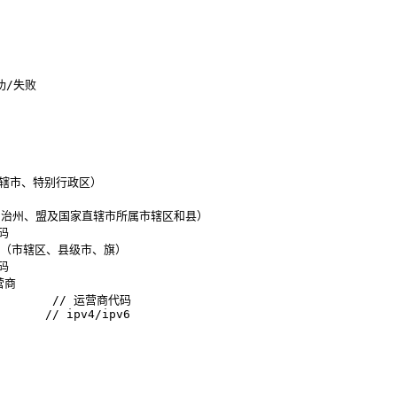
成功/失败
治区、直辖市、特别行政区）
市（地区、自治州、盟及国家直辖市所属市辖区和县）
代码
 // 县（市辖区、县级市、旗）
代码
运营商
          // 运营商代码
       // ipv4/ipv6