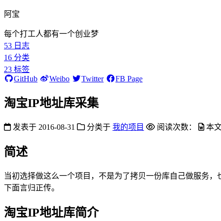
阿宝
每个打工人都有一个创业梦
53
日志
16
分类
23
标签
GitHub
Weibo
Twitter
FB Page
淘宝IP地址库采集
发表于
2016-08-31
分类于
我的项目
阅读次数：
本
简述
当初选择做这么一个项目，不是为了拷贝一份库自己做服务，也不
下面言归正传。
淘宝IP地址库简介