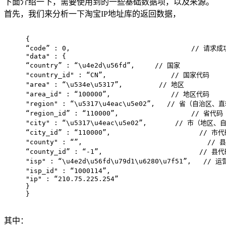
下面介绍一下，需要使用到的一些基础数据项，以及来源。
首先，我们来分析一下淘宝IP地址库的返回数据，
{
“code” : 0,                              // 请求
"data" : {
“country” : “\u4e2d\u56fd”,     // 国家
"country_id" : “CN”,                // 国家代码
"area" : “\u534e\u5317”,         // 地区
"area_id" : “100000”,               // 地区代码
"region" : “\u5317\u4eac\u5e02”,   // 省（自
“region_id” : “110000”,                  // 省代码
"city" : “\u5317\u4eac\u5e02”,       // 
“city_id” : “110000”,                      // 市
"county" : “”,                              
“county_id” : “-1”,                        // 县
"isp" : “\u4e2d\u56fd\u79d1\u6280\u7f51”,   // 
"isp_id" : “1000114”,                          
"ip" : “210.75.225.254”                          
}
}
其中：