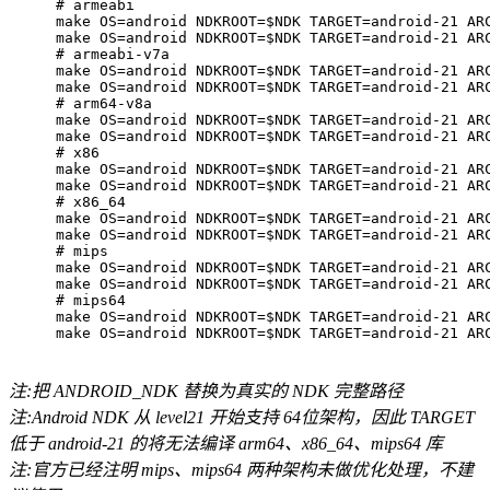
# armeabi
make OS=android NDKROOT=$NDK TARGET=android-21 AR
make OS=android NDKROOT=$NDK TARGET=android-21 AR
# armeabi-v7a
make OS=android NDKROOT=$NDK TARGET=android-21 AR
make OS=android NDKROOT=$NDK TARGET=android-21 AR
# arm64-v8a
make OS=android NDKROOT=$NDK TARGET=android-21 AR
make OS=android NDKROOT=$NDK TARGET=android-21 AR
# x86
make OS=android NDKROOT=$NDK TARGET=android-21 AR
make OS=android NDKROOT=$NDK TARGET=android-21 AR
# x86_64
make OS=android NDKROOT=$NDK TARGET=android-21 AR
make OS=android NDKROOT=$NDK TARGET=android-21 AR
# mips
make OS=android NDKROOT=$NDK TARGET=android-21 AR
make OS=android NDKROOT=$NDK TARGET=android-21 AR
# mips64
make OS=android NDKROOT=$NDK TARGET=android-21 AR
make OS=android NDKROOT=$NDK TARGET=android-21 AR
注:把 ANDROID_NDK 替换为真实的 NDK 完整路径
注:Android NDK 从 level21 开始支持 64位架构，因此 TARGET
低于 android-21 的将无法编译 arm64、x86_64、mips64 库
注:官方已经注明 mips、mips64 两种架构未做优化处理，不建