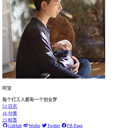
阿宝
每个打工人都有一个创业梦
53
日志
16
分类
23
标签
GitHub
Weibo
Twitter
FB Page